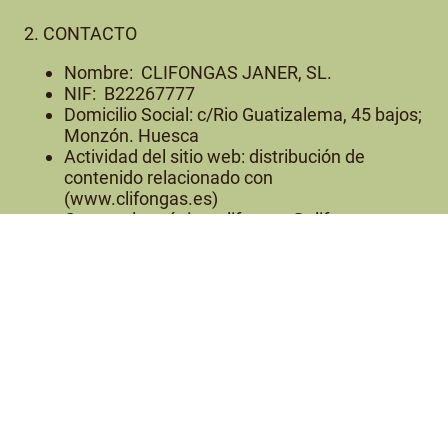
2. CONTACTO
Nombre: CLIFONGAS JANER, SL.
NIF: B22267777
Domicilio Social: c/Rio Guatizalema, 45 bajos;
Monzón. Huesca
Actividad del sitio web: distribución de
contenido relacionado con
(www.clifongas.es)
Correo electrónico: clifongas@clifongas.es
3. PRINCIPIOS CLAVE
Siempre hemos estado comprometidos con
prestar nuestros servicios con el más alto grado
de calidad, lo que incluye tratar sus datos con
seguridad y transparencia. Nuestros principios
son: