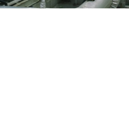
Nuestra historia y
compromiso
Desde nuestra fundación, Clifongas ha crecido
siendo referente en instalaciones y
mantenimiento de sistemas de calefacción y
calderas. Nos guiamos por la excelencia, la
innovación y un firme compromiso ambiental para
ofrecer eficiencia y confort a cada cliente.
Conócenos